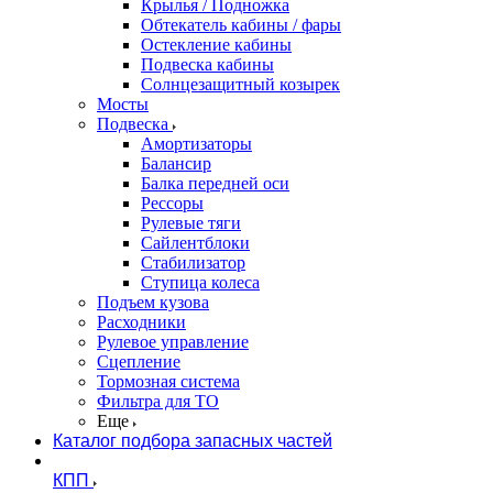
Крылья / Подножка
Обтекатель кабины / фары
Остекление кабины
Подвеска кабины
Солнцезащитный козырек
Мосты
Подвеска
Амортизаторы
Балансир
Балка передней оси
Рессоры
Рулевые тяги
Сайлентблоки
Стабилизатор
Ступица колеса
Подъем кузова
Расходники
Рулевое управление
Сцепление
Тормозная система
Фильтра для ТО
Еще
Каталог подбора запасных частей
КПП