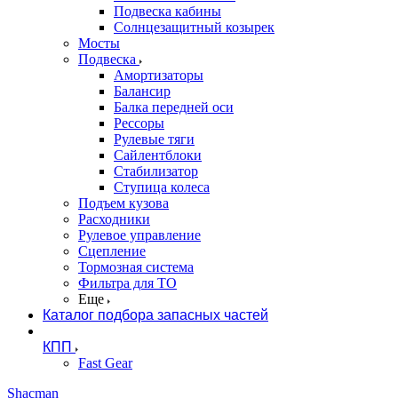
Подвеска кабины
Солнцезащитный козырек
Мосты
Подвеска
Амортизаторы
Балансир
Балка передней оси
Рессоры
Рулевые тяги
Сайлентблоки
Стабилизатор
Ступица колеса
Подъем кузова
Расходники
Рулевое управление
Сцепление
Тормозная система
Фильтра для ТО
Еще
Каталог подбора запасных частей
КПП
Fast Gear
Shacman