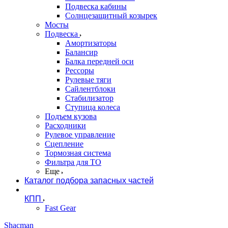
Подвеска кабины
Солнцезащитный козырек
Мосты
Подвеска
Амортизаторы
Балансир
Балка передней оси
Рессоры
Рулевые тяги
Сайлентблоки
Стабилизатор
Ступица колеса
Подъем кузова
Расходники
Рулевое управление
Сцепление
Тормозная система
Фильтра для ТО
Еще
Каталог подбора запасных частей
КПП
Fast Gear
Shacman