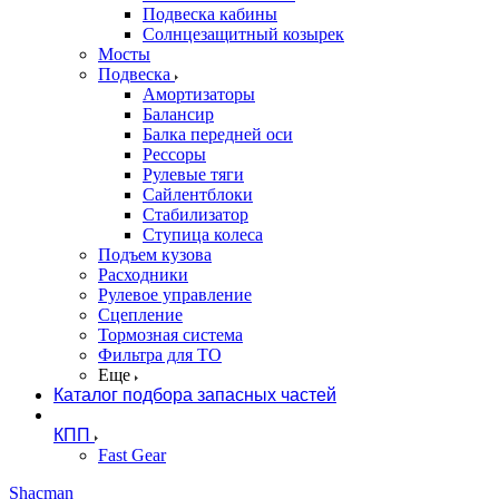
Подвеска кабины
Солнцезащитный козырек
Мосты
Подвеска
Амортизаторы
Балансир
Балка передней оси
Рессоры
Рулевые тяги
Сайлентблоки
Стабилизатор
Ступица колеса
Подъем кузова
Расходники
Рулевое управление
Сцепление
Тормозная система
Фильтра для ТО
Еще
Каталог подбора запасных частей
КПП
Fast Gear
Shacman