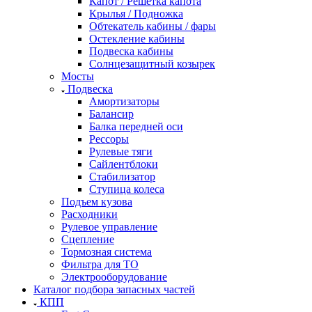
Капот / Решетка капота
Крылья / Подножка
Обтекатель кабины / фары
Остекление кабины
Подвеска кабины
Солнцезащитный козырек
Мосты
Подвеска
Амортизаторы
Балансир
Балка передней оси
Рессоры
Рулевые тяги
Сайлентблоки
Стабилизатор
Ступица колеса
Подъем кузова
Расходники
Рулевое управление
Сцепление
Тормозная система
Фильтра для ТО
Электрооборудование
Каталог подбора запасных частей
КПП