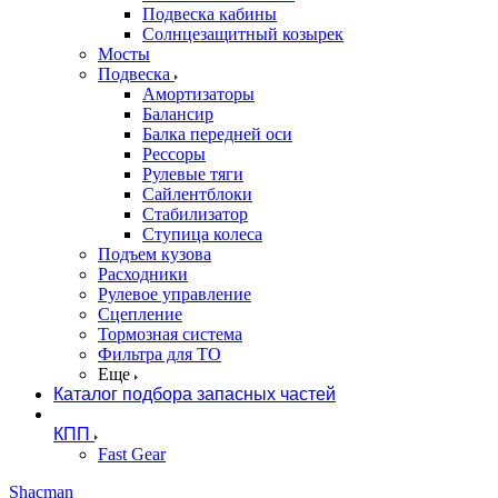
Подвеска кабины
Солнцезащитный козырек
Мосты
Подвеска
Амортизаторы
Балансир
Балка передней оси
Рессоры
Рулевые тяги
Сайлентблоки
Стабилизатор
Ступица колеса
Подъем кузова
Расходники
Рулевое управление
Сцепление
Тормозная система
Фильтра для ТО
Еще
Каталог подбора запасных частей
КПП
Fast Gear
Shacman