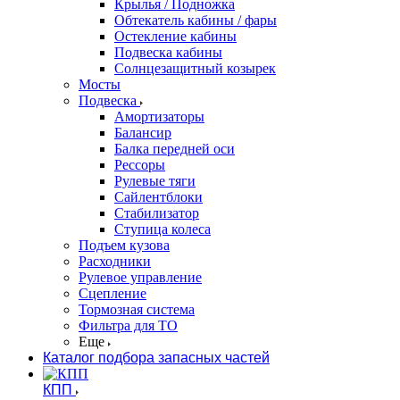
Крылья / Подножка
Обтекатель кабины / фары
Остекление кабины
Подвеска кабины
Солнцезащитный козырек
Мосты
Подвеска
Амортизаторы
Балансир
Балка передней оси
Рессоры
Рулевые тяги
Сайлентблоки
Стабилизатор
Ступица колеса
Подъем кузова
Расходники
Рулевое управление
Сцепление
Тормозная система
Фильтра для ТО
Еще
Каталог подбора запасных частей
КПП