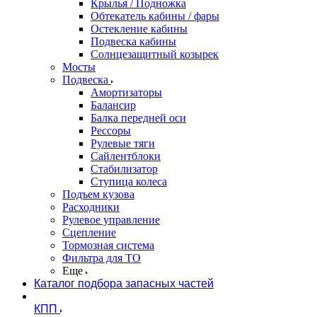
Крылья / Подножка
Обтекатель кабины / фары
Остекление кабины
Подвеска кабины
Солнцезащитный козырек
Мосты
Подвеска
Амортизаторы
Балансир
Балка передней оси
Рессоры
Рулевые тяги
Сайлентблоки
Стабилизатор
Ступица колеса
Подъем кузова
Расходники
Рулевое управление
Сцепление
Тормозная система
Фильтра для ТО
Еще
Каталог подбора запасных частей
КПП