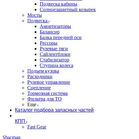
Подвеска кабины
Солнцезащитный козырек
Мосты
Подвеска
Амортизаторы
Балансир
Балка передней оси
Рессоры
Рулевые тяги
Сайлентблоки
Стабилизатор
Ступица колеса
Подъем кузова
Расходники
Рулевое управление
Сцепление
Тормозная система
Фильтра для ТО
Еще
Каталог подбора запасных частей
КПП
Fast Gear
Shacman