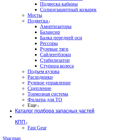
Подвеска кабины
Солнцезащитный козырек
Мосты
Подвеска
Амортизаторы
Балансир
Балка передней оси
Рессоры
Рулевые тяги
Сайлентблоки
Стабилизатор
Ступица колеса
Подъем кузова
Расходники
Рулевое управление
Сцепление
Тормозная система
Фильтра для ТО
Еще
Каталог подбора запасных частей
КПП
Fast Gear
Shacman