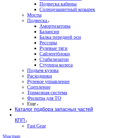
Подвеска кабины
Солнцезащитный козырек
Мосты
Подвеска
Амортизаторы
Балансир
Балка передней оси
Рессоры
Рулевые тяги
Сайлентблоки
Стабилизатор
Ступица колеса
Подъем кузова
Расходники
Рулевое управление
Сцепление
Тормозная система
Фильтра для ТО
Еще
Каталог подбора запасных частей
КПП
Fast Gear
Shacman