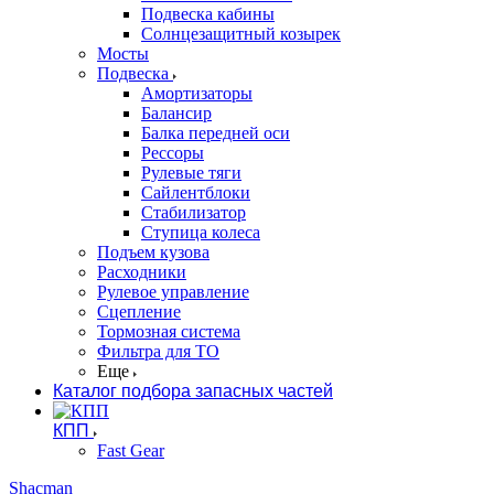
Подвеска кабины
Солнцезащитный козырек
Мосты
Подвеска
Амортизаторы
Балансир
Балка передней оси
Рессоры
Рулевые тяги
Сайлентблоки
Стабилизатор
Ступица колеса
Подъем кузова
Расходники
Рулевое управление
Сцепление
Тормозная система
Фильтра для ТО
Еще
Каталог подбора запасных частей
КПП
Fast Gear
Shacman