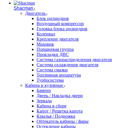
Shacman
Двигатель
Блок цилиндров
Воздушный компрессор
Головка блока цилиндров
Коленвал
Крепление двигателя
Маховик
Поршневая группа
Прокладки ДВС
Система газораспределения двигателя
Система охлаждения двигателя
Система смазки
Топливная аппаратура
Турбосистема
Кабина и кузовные
Бампер
Дверь / Накладка двери
Зеркала
Кабина в сборе
Капот / Решетка капота
Крылья / Подножка
Обтекатель кабины / фары
Остекление кабины