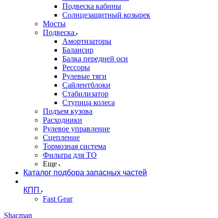
Подвеска кабины
Солнцезащитный козырек
Мосты
Подвеска
Амортизаторы
Балансир
Балка передней оси
Рессоры
Рулевые тяги
Сайлентблоки
Стабилизатор
Ступица колеса
Подъем кузова
Расходники
Рулевое управление
Сцепление
Тормозная система
Фильтра для ТО
Еще
Каталог подбора запасных частей
КПП
Fast Gear
Shacman