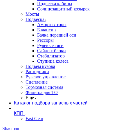
Подвеска кабины
Солнцезащитный козырек
Мосты
Подвеска
Амортизаторы
Балансир
Балка передней оси
Рессоры
Рулевые тяги
Сайлентблоки
Стабилизатор
Ступица колеса
Подъем кузова
Расходники
Рулевое управление
Сцепление
Тормозная система
Фильтра для ТО
Еще
Каталог подбора запасных частей
КПП
Fast Gear
Shacman